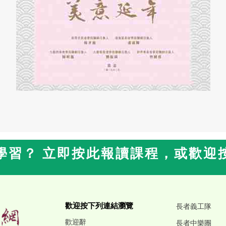
學習？ 立即按此報讀課程，或歡迎
歡迎按下列連結瀏覽
長者義工隊
歡迎辭
長者中樂團