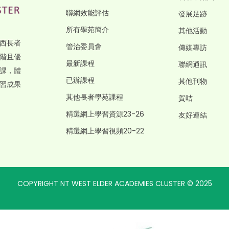
聯網效能評估
發展足跡
所有學苑簡介
其他活動
西長者
管治委員會
傳媒專訪
階且優
最新課程
聯網通訊
課，體
已辦課程
其他刊物
習成果
其他長者學苑課程
賀咭
精選網上學習資源23-26
友好連結
精選網上學習視頻20-22
COPYRIGHT NT WEST ELDER ACADEMIES CLUSTER © 2025