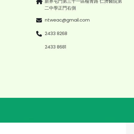
新界屯門第三十一區楊青路 仁濟醫院第
二中學正門右側
ntweac@gmail.com
2433 8268
2433 8681
網頁設計
|
Web Design Company
By
East Tech
網頁設計公司