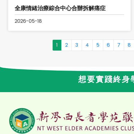
全康情緒治療綜合中心合辦拆解痛症
2026-05-18
1
2
3
4
5
6
7
8
想要實踐終身