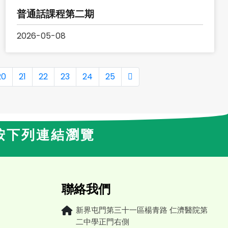
普通話課程第二期
2026-05-08
20
21
22
23
24
25
按下列連結瀏覽
聯絡我們
新界屯門第三十一區楊青路 仁濟醫院第
二中學正門右側