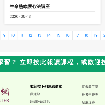
生命熱線護心法講座
2026-05-13
9
10
11
12
13
14
15
16
17
18
19
學習？ 立即按此報讀課程，或歡迎
歡迎按下列連結瀏覽
長者義工隊
歡迎辭
長者中樂團
聯網效能評估
發展足跡