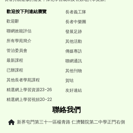
歡迎按下列連結瀏覽
長者義工隊
歡迎辭
長者中樂團
聯網效能評估
發展足跡
所有學苑簡介
其他活動
管治委員會
傳媒專訪
最新課程
聯網通訊
已辦課程
其他刊物
其他長者學苑課程
賀咭
精選網上學習資源23-26
友好連結
精選網上學習視頻20-22
聯絡我們
新界屯門第三十一區楊青路 仁濟醫院第二中學正門右側