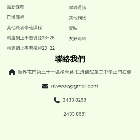
最新課程
聯網通訊
已辦課程
其他刊物
其他長者學苑課程
賀咭
精選網上學習資源23-26
友好連結
精選網上學習視頻20-22
聯絡我們
新界屯門第三十一區楊青路 仁濟醫院第二中學正門右側
ntweac@gmail.com
2433 8268
2433 8681