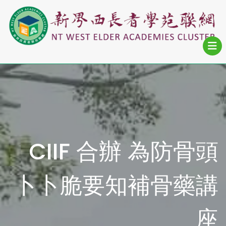
CIIF 合辦 為防骨頭
卜卜脆要知補骨藥講
座