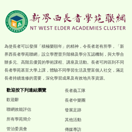
為使長者可以發揮「積極樂頤年」的精神，令長者老有所學，「新
界西長者學苑聯網」設立學歷晉升階梯及學分互認機制，與大學合
辦多元、高階且優質的學術課程、講座及活動。長者可跨區到不同
長者學苑甚至大學上課，體驗不同學習生活及豐富個人社交，滿足
長者持續進修的需要，深化學習成果及有效地共享資源。
歡迎按下列連結瀏覽
長者義工隊
歡迎辭
長者中樂團
聯網效能評估
發展足跡
所有學苑簡介
其他活動
管治委員會
傳媒專訪