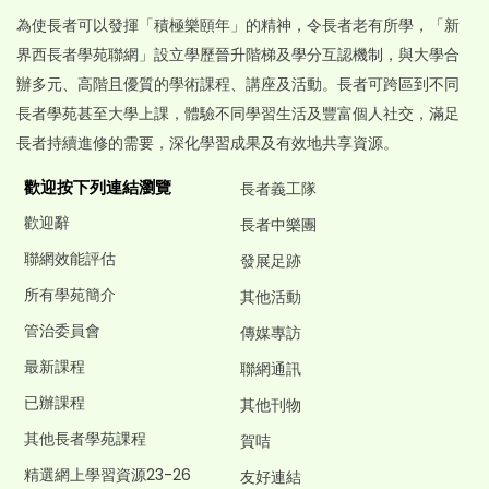
為使長者可以發揮「積極樂頤年」的精神，令長者老有所學，「新
界西長者學苑聯網」設立學歷晉升階梯及學分互認機制，與大學合
辦多元、高階且優質的學術課程、講座及活動。長者可跨區到不同
長者學苑甚至大學上課，體驗不同學習生活及豐富個人社交，滿足
長者持續進修的需要，深化學習成果及有效地共享資源。
歡迎按下列連結瀏覽
長者義工隊
歡迎辭
長者中樂團
聯網效能評估
發展足跡
所有學苑簡介
其他活動
管治委員會
傳媒專訪
最新課程
聯網通訊
已辦課程
其他刊物
其他長者學苑課程
賀咭
精選網上學習資源23-26
友好連結