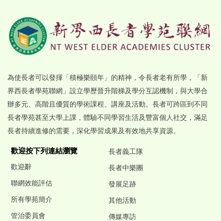
為使長者可以發揮「積極樂頤年」的精神，令長者老有所學，「新
界西長者學苑聯網」設立學歷晉升階梯及學分互認機制，與大學合
辦多元、高階且優質的學術課程、講座及活動。長者可跨區到不同
長者學苑甚至大學上課，體驗不同學習生活及豐富個人社交，滿足
長者持續進修的需要，深化學習成果及有效地共享資源。
歡迎按下列連結瀏覽
長者義工隊
歡迎辭
長者中樂團
聯網效能評估
發展足跡
所有學苑簡介
其他活動
管治委員會
傳媒專訪