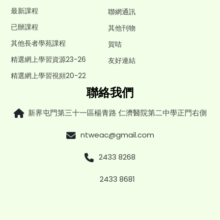
最新課程
聯網通訊
已辦課程
其他刊物
其他長者學苑課程
賀咭
精選網上學習資源23-26
友好連結
精選網上學習視頻20-22
聯絡我們
新界屯門第三十一區楊青路 仁濟醫院第二中學正門右側
ntweac@gmail.com
2433 8268
2433 8681