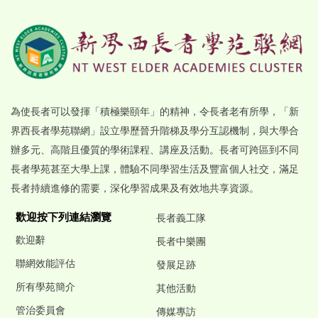
為使長者可以發揮「積極樂頤年」的精神，令長者老有所學，「新
界西長者學苑聯網」設立學歷晉升階梯及學分互認機制，與大學合
辦多元、高階且優質的學術課程、講座及活動。長者可跨區到不同
長者學苑甚至大學上課，體驗不同學習生活及豐富個人社交，滿足
長者持續進修的需要，深化學習成果及有效地共享資源。
歡迎按下列連結瀏覽
長者義工隊
歡迎辭
長者中樂團
聯網效能評估
發展足跡
所有學苑簡介
其他活動
管治委員會
傳媒專訪