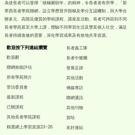
為使長者可以發揮「積極樂頤年」的精神，令長者老有所學，「新
界西長者學苑聯網」設立學歷晉升階梯及學分互認機制，與大學合
辦多元、高階且優質的學術課程、講座及活動。長者可跨區到不同
長者學苑甚至大學上課，體驗不同學習生活及豐富個人社交，滿足
長者持續進修的需要，深化學習成果及有效地共享資源。
歡迎按下列連結瀏覽
長者義工隊
歡迎辭
長者中樂團
聯網效能評估
發展足跡
所有學苑簡介
其他活動
管治委員會
傳媒專訪
最新課程
聯網通訊
已辦課程
其他刊物
其他長者學苑課程
賀咭
精選網上學習資源23-26
友好連結