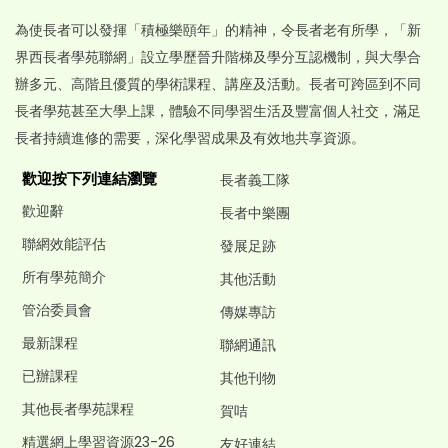
為使長者可以發揮「積極樂頤年」的精神，令長者老有所學，「新
界西長者學苑聯網」設立學歷晉升階梯及學分互認機制，與大學合
辦多元、高階且優質的學術課程、講座及活動。長者可跨區到不同
長者學苑甚至大學上課，體驗不同學習生活及豐富個人社交，滿足
長者持續進修的需要，深化學習成果及有效地共享資源。
歡迎按下列連結瀏覽
長者義工隊
歡迎辭
長者中樂團
聯網效能評估
發展足跡
所有學苑簡介
其他活動
管治委員會
傳媒專訪
最新課程
聯網通訊
已辦課程
其他刊物
其他長者學苑課程
賀咭
精選網上學習資源23-26
友好連結