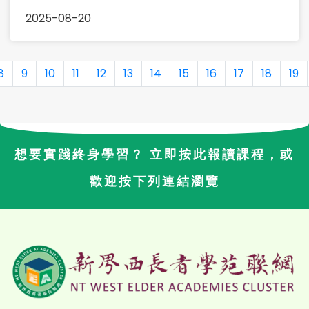
2025-08-20
8
9
10
11
12
13
14
15
16
17
18
19
想要實踐終身學習？ 立即按此報讀課程，或
歡迎按下列連結瀏覽