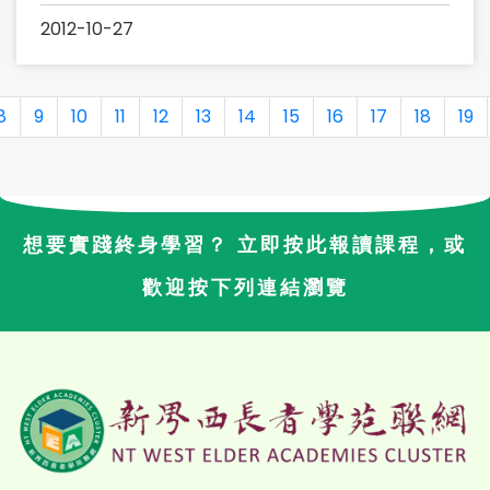
2012-10-27
8
9
10
11
12
13
14
15
16
17
18
19
想要實踐終身學習？ 立即按此報讀課程，或
歡迎按下列連結瀏覽