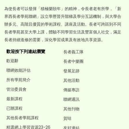
為使長者可以發揮「積極樂頤年」的精神，令長者老有所學，「新
界西長者學苑聯網」設立學歷晉升階梯及學分互認機制，與大學合
辦多元、高階且優質的學術課程、講座及活動。長者可跨區到不同
長者學苑甚至大學上課，體驗不同學習生活及豐富個人社交，滿足
長者持續進修的需要，深化學習成果及有效地共享資源。
歡迎按下列連結瀏覽
長者義工隊
歡迎辭
長者中樂團
聯網效能評估
發展足跡
所有學苑簡介
其他活動
管治委員會
傳媒專訪
最新課程
聯網通訊
已辦課程
其他刊物
其他長者學苑課程
賀咭
精選網上學習資源23-26
友好連結