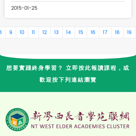
2015-01-25
8
9
10
11
12
13
14
15
16
17
18
19
想要實踐終身學習？ 立即按此報讀課程，或
歡迎按下列連結瀏覽