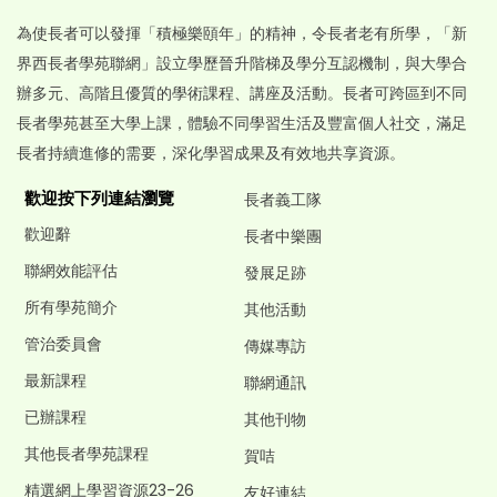
為使長者可以發揮「積極樂頤年」的精神，令長者老有所學，「新
界西長者學苑聯網」設立學歷晉升階梯及學分互認機制，與大學合
辦多元、高階且優質的學術課程、講座及活動。長者可跨區到不同
長者學苑甚至大學上課，體驗不同學習生活及豐富個人社交，滿足
長者持續進修的需要，深化學習成果及有效地共享資源。
歡迎按下列連結瀏覽
長者義工隊
歡迎辭
長者中樂團
聯網效能評估
發展足跡
所有學苑簡介
其他活動
管治委員會
傳媒專訪
最新課程
聯網通訊
已辦課程
其他刊物
其他長者學苑課程
賀咭
精選網上學習資源23-26
友好連結