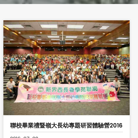
聯校畢業禮暨嶺大長幼專題研習體驗營2016