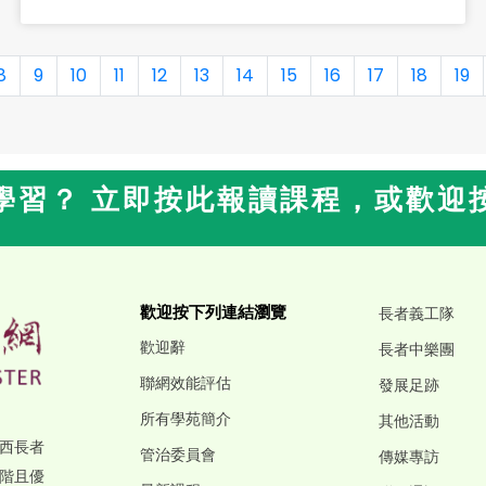
8
9
10
11
12
13
14
15
16
17
18
19
學習？ 立即按此報讀課程，或歡迎
歡迎按下列連結瀏覽
長者義工隊
歡迎辭
長者中樂團
聯網效能評估
發展足跡
所有學苑簡介
其他活動
西長者
管治委員會
傳媒專訪
階且優