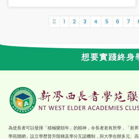
1
2
3
4
5
6
7
想要實踐終身
為使長者可以發揮「積極樂頤年」的精神，令長者老有所學，「新界
學苑聯網」設立學歷晉升階梯及學分互認機制，與大學合辦多元、高