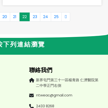
20
21
22
23
24
25
按下列連結瀏覽
聯絡我們
新界屯門第三十一區楊青路 仁濟醫院第
二中學正門右側
ntweac@gmail.com
2433 8268