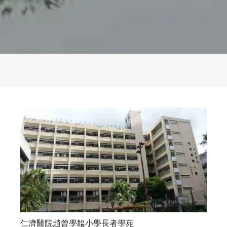
仁濟醫院趙曾學韞小學長者學苑